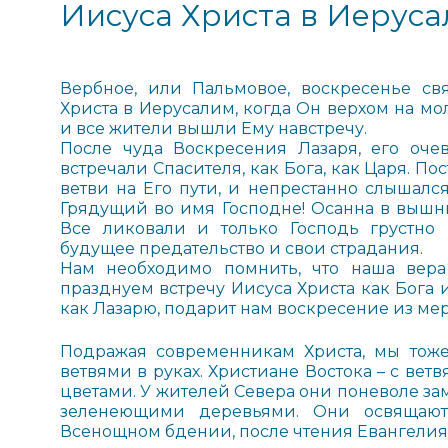
Иисуса Христа в Иерус
Вербное, или Пальмовое, воскресенье св
Христа в Иерусалим, когда Он верхом на мо
и все жители вышли Ему навстречу.
После чуда Воскресения Лазаря, его о
встречали Спасителя, как Бога, как Царя. 
ветви на Его пути, и непрестанно слышался
Грядущий во имя Господне! Осанна в вышних
Все ликовали и только Господь грустно 
будущее предательство и свои страдания.
Нам необходимо помнить, что наша вер
празднуем встречу Иисуса Христа как Бога 
как Лазарю, подарит нам воскресение из мер
Подражая современникам Христа, мы тоже
ветвями в руках. Христиане Востока – с вет
цветами. У жителей Севера они поневоле з
зеленеющими деревьями. Они освящают
Всенощном бдении, после чтения Евангелия