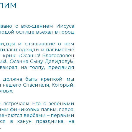
алим
язано с вхождением Иисуса
лодой ослице въехал в город
чевидцы и слышавшие о нем
Постилали одежды и пальмовые
 крик: «Осанна! Благословен
!.. Осанна Сыну Давидову!».
взирал на толпу, предвидя
а должна быть крепкой, мы
и нашего Спасителя, Который,
твых.
 встречаем Его с зелеными
вями финиковых пальм, лавра,
аменяются вербами – первыми
ся в канун праздника, на
.