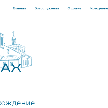
Главная
Богослужения
О храме
Крещени
вхождение