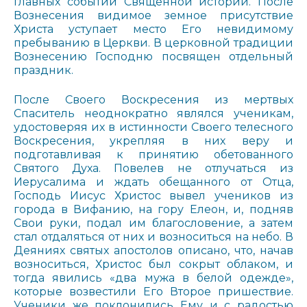
главных событий Священной истории. После
Вознесения видимое земное присутствие
Христа уступает место Его невидимому
пребыванию в Церкви. В церковной традиции
Вознесению Господню посвящен отдельный
праздник.
После Своего Воскресения из мертвых
Спаситель неоднократно являлся ученикам,
удостоверяя их в истинности Своего телесного
Воскресения, укрепляя в них веру и
подготавливая к принятию обетованного
Святого Духа. Повелев не отлучаться из
Иерусалима и ждать обещанного от Отца,
Господь Иисус Христос вывел учеников из
города в Вифанию, на гору Елеон, и, подняв
Свои руки, подал им благословение, а затем
стал отдаляться от них и возноситься на небо. В
Деяниях святых апостолов описано, что, начав
возноситься, Христос был сокрыт облаком, и
тогда явились «два мужа в белой одежде»,
которые возвестили Его Второе пришествие.
Ученики же поклонились Ему и с радостью