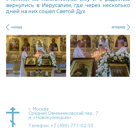
вернулись в Иерусалим, где через несколько
дней на них сошел Святой Дух.
назад
вперед
г. Москва
Средний Овчинниковский пер., 7.
м. «Новокузнецкая»
Телефон:
+7 (495) 777-02-53