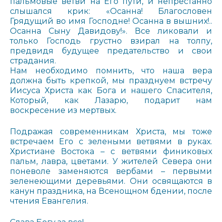
пальмовые ветви на Его пути, и непрестанно
слышался крик: «Осанна! Благословен
Грядущий во имя Господне! Осанна в вышних!..
Осанна Сыну Давидову!». Все ликовали и
только Господь грустно взирал на толпу,
предвидя будущее предательство и свои
страдания.
Нам необходимо помнить, что наша вера
должна быть крепкой, мы празднуем встречу
Иисуса Христа как Бога и нашего Спасителя,
Который, как Лазарю, подарит нам
воскресение из мертвых.
Подражая современникам Христа, мы тоже
встречаем Его с зелеными ветвями в руках.
Христиане Востока – с ветвями финиковых
пальм, лавра, цветами. У жителей Севера они
поневоле заменяются вербами – первыми
зеленеющими деревьями. Они освящаются в
канун праздника, на Всенощном бдении, после
чтения Евангелия.