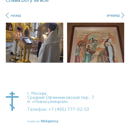
Слава Богу за все!
назад
вперед
г. Москва
Средний Овчинниковский пер., 7.
м. «Новокузнецкая»
Телефон:
+7 (495) 777-02-53