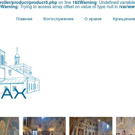
roller/product/product5.php
on line
182
Warning
: Undefined variabl
0
Warning
: Trying to access array offset on value of type null in
/var/ww
Главная
Богослужения
О храме
Крещени