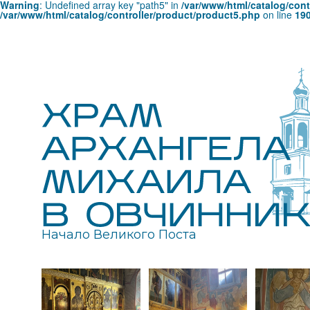
Warning
: Undefined array key "path5" in
/var/www/html/catalog/cont
/var/www/html/catalog/controller/product/product5.php
on line
19
Начало Великого Поста