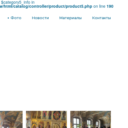
e $category5_info in
w/html/catalog/controller/product/product5.php
on line
190
е
Фото
Новости
Материалы
Контакты