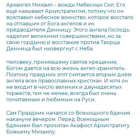
Архангел Михаил – вождь Небесных Сил. Его
ещё называют Архистратигом, потому что он
возглавил небесное воинство, которое восстало
на отпавших от Бога ангелов и их
предводителя Денницу. Этого ангела Господь
наделил великими совершенствами, но за
свою гордыню и восстание против Творца
Денница был низвергнут с Неба.
Человеку, принявшему святое крещение,
Богом дается на всю жизнь ангел-хранитель.
Поэтому праздник этот считается вторым днем
ангела всех православных христиан. И хотя он
не входит в число великих и двунадесятых
торжеств, тем не менее, всегда был очень
почитаемым и любимым на Руси.
Сам Праздник начался со Всенощного бдения
накануне вечером. Перед Всенощным
бдением был прочитан Акафист Архистратигу
Божьему Михаилу.