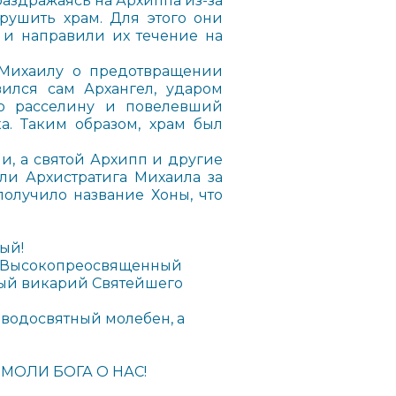
раздражаясь на Архиппа из-за
рушить храм. Для этого они
 и направили их течение на
 Михаилу о предотвращении
вился сам Архангел, ударом
ю расселину и повелевший
а. Таким образом, храм был
ли, а святой Архипп и другие
ли Архистратига Михаила за
получило название Хоны, что
ый!
л Высокопреосвященный
вый викарий Святейшего
 водосвятный молебен, а
МОЛИ БОГА О НАС!