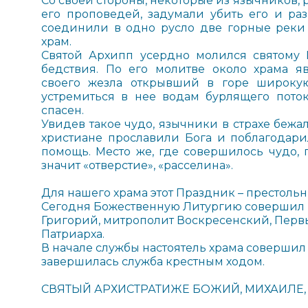
Со своей стороны, некоторые из язычников, 
его проповедей, задумали убить его и раз
соединили в одно русло две горные реки
храм.
Святой Архипп усердно молился святому
бедствия. По его молитве около храма я
своего жезла открывший в горе широку
устремиться в нее водам бурлящего поток
спасен.
Увидев такое чудо, язычники в страхе бежа
христиане прославили Бога и поблагодари
помощь. Место же, где совершилось чудо, 
значит «отверстие», «расселина».
Для нашего храма этот Праздник – престольн
Сегодня Божественную Литургию соверши
Григорий, митрополит Воскресенский, Пер
Патриарха.
В начале службы настоятель храма совершил
завершилась служба крестным ходом.
СВЯТЫЙ АРХИСТРАТИЖЕ БОЖИЙ, МИХАИЛЕ, 