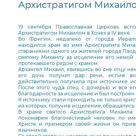
Архистратигом Михаило
19 сентября Православная Церковь всп
Архистратигом Михаилом в Хонех в IV веке.
Во Фригии, недалеко от города Иерапо
находился храм во имя Архистратига Михаи
стараниями одного из жителей города Лаод
святому Михаилу за исцеление его немой 
протекавшего рядом с храмом.
Архангел Михаил, явившись во сне отцу нем
его дочь получит дар речи, испив во
действительно получила при источнике ис
После этого чуда отец с дочерью и все ег
благодарность за исцеление и был построен 
К источнику стали приходить не только хрис
из которых, получив исцеление, обращались 
В храме святого Архистратига Михаила
пономарем благочестивый человек по и
Христе и примером своей жизни он приве
язычников.