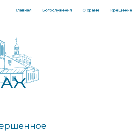
Главная
Богослужения
О храме
Крещени
вершенное