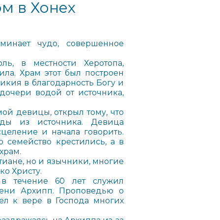
м в Хонех
оминает чудо, совершенное
ль, в местности Херотопа,
ла. Храм этот был построен
икия в благодарность Богу и
дочери водой от источника,
ой девицы, открыл тому, что
ды из источника. Девица
целение и начала говорить.
о семейство крестились, а в
храм.
тиане, но и язычники, многие
ко Христу.
 в течение 60 лет служил
мени Архипп. Проповедью о
л к вере в Господа многих